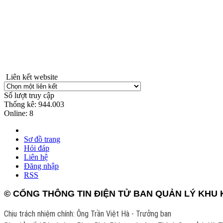
Liên kết website
Số lượt truy cập
Thống kê:
944.003
Online:
8
Sơ đồ trang
Hỏi đáp
Liên hệ
Đăng nhập
RSS
© CỔNG THÔNG TIN ĐIỆN TỬ BAN QUẢN LÝ KHU K
Chịu trách nhiệm chính: Ông Trần Việt Hà - Trưởng ban