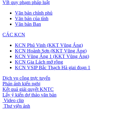
VB quy phạm pháp luật
Văn bản chính phủ
Văn bản của tỉnh
Văn bản Ban
CÁC KCN
KCN Phú Vinh (KKT Vũng Áng)
KCN Hoành Sơn (KKT Vũng Áng)
KCN Vũng Áng 1 (KKT Vũng Áng)
KCN Gia Lách mở rộng
KCN VSIP Bắc Thạch Hà giai đoạn 1
Dịch vụ công trực tuyến
Phản ánh kiến nghị
Kết quả giải quyết KNTC
Lấy ý kiến dự thảo văn bản
Video clip
Thư viện ảnh