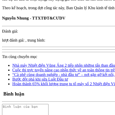
Theo kế hoạch, trong đợt công tác này, Ban Quản lý Khu kinh tế 
Nguyễn Nhung - TTXTĐT&CƯDV
Đánh giá:
lượt đánh giá:
, trung bình:
Tin cùng chuyên mục
Nhà máy Nhiệt điện Vũng Áng 2 tiếp nhận những tấn than đầu 
Cuộc thi trực tuyến nâng cao nhận thức về an toàn thông tin 
“Cà phê cùng doanh nghiệp - nhà đầu tư” – nơi gặp gỡ kết nối, 
Bước đột phá khi sửa Luật Đầu tư
Hoàn thành 65% khối lượng trung tu tổ máy số 2 Nhiệt điện 
Bình luận