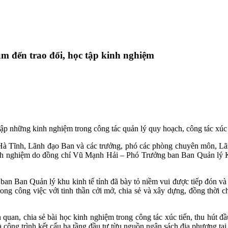
m đến trao đổi, học tập kinh nghiệm
 tập những kinh nghiệm trong công tác quản lý quy hoạch, công tác xúc t
nh Hà Tĩnh, Lãnh đạo Ban và các trưởng, phó các phòng chuyên môn, L
 kinh nghiệm do đồng chí Vũ Mạnh Hải – Phó Trưởng ban Ban Quản lý 
an Ban Quản lý khu kinh tế tỉnh đã bày tỏ niềm vui được tiếp đón và
ong công việc với tinh thần cởi mở, chia sẻ và xây dựng, đồng thời 
n quan, chia sẻ bài học kinh nghiệm trong công tác xúc tiến, thu hút 
 là công trình kết cấu hạ tầng đầu tư từu nguồn ngân sách địa phương