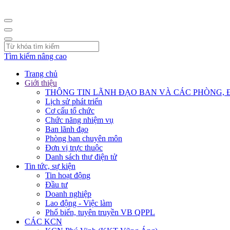
Tìm kiếm nâng cao
Trang chủ
Giới thiệu
THÔNG TIN LÃNH ĐẠO BAN VÀ CÁC PHÒNG, 
Lịch sử phát triển
Cơ cấu tổ chức
Chức năng nhiệm vụ
Ban lãnh đạo
Phòng ban chuyên môn
Đơn vị trực thuộc
Danh sách thư điện tử
Tin tức, sự kiện
Tin hoạt động
Đầu tư
Doanh nghiệp
Lao động - Việc làm
Phổ biến, tuyên truyền VB QPPL
CÁC KCN