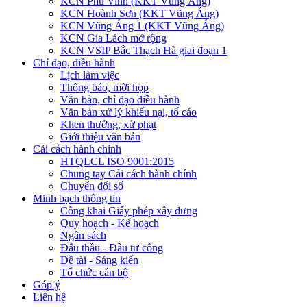
KCN Phú Vinh (KKT Vũng Áng)
KCN Hoành Sơn (KKT Vũng Áng)
KCN Vũng Áng 1 (KKT Vũng Áng)
KCN Gia Lách mở rộng
KCN VSIP Bắc Thạch Hà giai đoạn 1
Chỉ đạo, điều hành
Lịch làm việc
Thông báo, mời họp
Văn bản, chỉ đạo điều hành
Văn bản xử lý khiếu nại, tố cáo
Khen thưởng, xử phạt
Giới thiệu văn bản
Cải cách hành chính
HTQLCL ISO 9001:2015
Chung tay Cải cách hành chính
Chuyển đổi số
Minh bạch thông tin
Công khai Giấy phép xây dưng
Quy hoạch - Kế hoạch
Ngân sách
Đấu thầu - Đầu tư công
Đề tài - Sáng kiến
Tổ chức cán bộ
Góp ý
Liên hệ