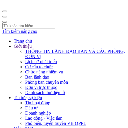
Tìm kiếm nâng cao
Trang chủ
Giới thiệu
THÔNG TIN LÃNH ĐẠO BAN VÀ CÁC PHÒNG,
ĐƠN VỊ
Lịch sử phát triển
Cơ cấu tổ chức
Chức năng nhiệm vụ
Ban lãnh đạo
Phòng ban chuyên môn
Đơn vị trực thuộc
Danh sách thư điện tử
Tin tức, sự kiện
Tin hoạt động
Đầu tư
Doanh nghiệp
Lao động - Việc làm
Phổ biến, tuyên truyền VB QPPL