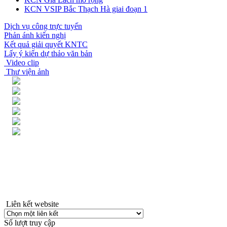
KCN VSIP Bắc Thạch Hà giai đoạn 1
Dịch vụ công trực tuyến
Phản ánh kiến nghị
Kết quả giải quyết KNTC
Lấy ý kiến dự thảo văn bản
Video clip
Thư viện ảnh
Liên kết website
Số lượt truy cập