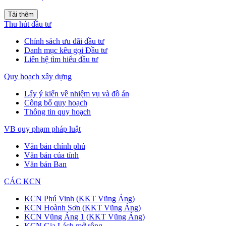
Tải thêm
Thu hút đầu tư
Chính sách ưu đãi đầu tư
Danh mục kêu gọi Đầu tư
Liên hệ tìm hiểu đầu tư
Quy hoạch xây dựng
Lấy ý kiến về nhiệm vụ và đồ án
Công bố quy hoạch
Thông tin quy hoạch
VB quy phạm pháp luật
Văn bản chính phủ
Văn bản của tỉnh
Văn bản Ban
CÁC KCN
KCN Phú Vinh (KKT Vũng Áng)
KCN Hoành Sơn (KKT Vũng Áng)
KCN Vũng Áng 1 (KKT Vũng Áng)
KCN Gia Lách mở rộng