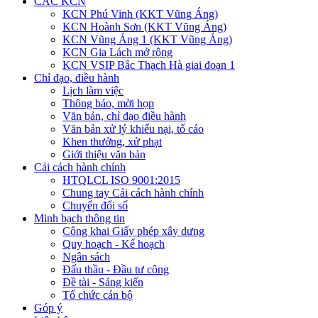
CÁC KCN
KCN Phú Vinh (KKT Vũng Áng)
KCN Hoành Sơn (KKT Vũng Áng)
KCN Vũng Áng 1 (KKT Vũng Áng)
KCN Gia Lách mở rộng
KCN VSIP Bắc Thạch Hà giai đoạn 1
Chỉ đạo, điều hành
Lịch làm việc
Thông báo, mời họp
Văn bản, chỉ đạo điều hành
Văn bản xử lý khiếu nại, tố cáo
Khen thưởng, xử phạt
Giới thiệu văn bản
Cải cách hành chính
HTQLCL ISO 9001:2015
Chung tay Cải cách hành chính
Chuyển đổi số
Minh bạch thông tin
Công khai Giấy phép xây dưng
Quy hoạch - Kế hoạch
Ngân sách
Đấu thầu - Đầu tư công
Đề tài - Sáng kiến
Tổ chức cán bộ
Góp ý