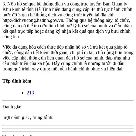
3. Nộp hồ sơ qua hệ thống dịch vụ công trực tuyến: Ban Quản lý
Khu kinh tế tỉnh Hà Tĩnh hiện đang cung cấp 44 thủ tục hành chính
mức độ 3 qua hệ thống dịch vụ công trực tuyến tại địa chỉ:
http://dichvucong.hatinh.gov.vn. Thông qua hệ thống này, tổ chức,
công dân có thể tra cứu tình hình xử lý hồ sơ của mình và đến nhận
kết quả trực tiếp hoặc đăng ký nhận kết quả qua dịch vụ bưu chính
công ích.
Việc đa dạng hóa cách thức tiếp nhận hồ sơ và trả kết quả giúp tổ
chức, công dân tiết kiệm thời gian, chi phí đi lại, chủ động hơn trong
việc cập nhật thông tin liên quan đến hồ sơ của mình, đáp ứng nhu
cầu phát triển của xã hội. Đây cũng chính là những bước đi đầu
trong quá trình xây dựng một nền hành chính phục vụ hiện đại.
Tệp đính kèm
213
Đánh giá:
lượt đánh giá:
, trung bình: