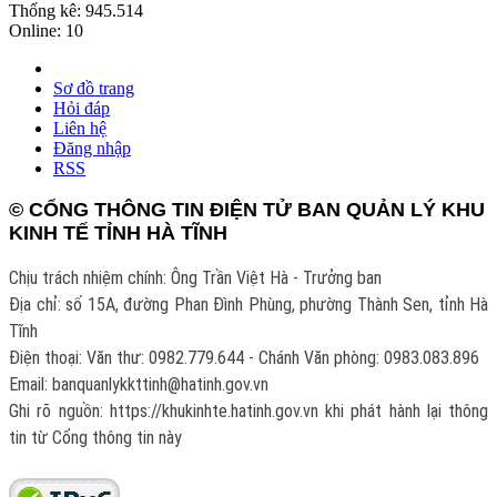
Thống kê:
945.514
Online:
10
Sơ đồ trang
Hỏi đáp
Liên hệ
Đăng nhập
RSS
© CỔNG THÔNG TIN ĐIỆN TỬ BAN QUẢN LÝ KHU
KINH TẾ TỈNH HÀ TĨNH
Chịu trách nhiệm chính: Ông Trần Việt Hà - Trưởng ban
Địa chỉ: số 15A, đường Phan Đình Phùng, phường Thành Sen, tỉnh Hà
Tĩnh
Điện thoại: Văn thư: 0982.779.644 - Chánh Văn phòng: 0983.083.896
Email: banquanlykkttinh@hatinh.gov.vn
Ghi rõ nguồn: https://khukinhte.hatinh.gov.vn khi phát hành lại thông
tin từ Cổng thông tin này