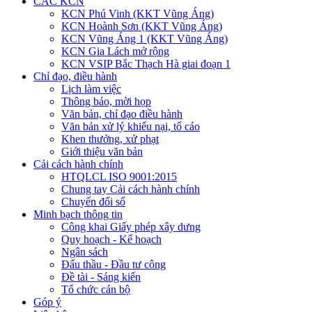
CÁC KCN
KCN Phú Vinh (KKT Vũng Áng)
KCN Hoành Sơn (KKT Vũng Áng)
KCN Vũng Áng 1 (KKT Vũng Áng)
KCN Gia Lách mở rộng
KCN VSIP Bắc Thạch Hà giai đoạn 1
Chỉ đạo, điều hành
Lịch làm việc
Thông báo, mời họp
Văn bản, chỉ đạo điều hành
Văn bản xử lý khiếu nại, tố cáo
Khen thưởng, xử phạt
Giới thiệu văn bản
Cải cách hành chính
HTQLCL ISO 9001:2015
Chung tay Cải cách hành chính
Chuyển đổi số
Minh bạch thông tin
Công khai Giấy phép xây dưng
Quy hoạch - Kế hoạch
Ngân sách
Đấu thầu - Đầu tư công
Đề tài - Sáng kiến
Tổ chức cán bộ
Góp ý