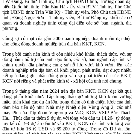
TW Đảng, Bí thư Tỉnh ủy, Chủ tịch HĐND tỉnh, Trưởng đoàn đại
biểu Quốc hội tỉnh; Trần Báu Hà - Ủy viên BTV Tỉnh ủy, Phó Chủ
tịch UBND tỉnh; Trần Văn Kỳ - Tỉnh ủy viên, Phó Chủ tịch HĐND
tỉnh; Đặng Ngọc Sơn – Tỉnh ủy viên, Bí thư Đảng ủy khối các cơ
quan và doanh nghiệp tỉnh; cùng đại diện các sở, ban, ngành, địa
phương.
Cùng sự có mặt của gần 200 doanh nghiệp, doanh nhân đại diện
cho cộng đồng doanh nghiệp trên địa bàn KKT, KCN.
Trong bối cảnh nền kinh tế còn nhiều khó khăn, thách thức, với sự
đồng hành hỗ trợ của lãnh đạo tỉnh, các sở, ban ngành cấp tỉnh và
chính quyền địa phương cùng sự nỗ lực vượt khó vươn lên, các
doanh nghiệp trên địa bàn đã khôi phục, phát triển, đạt được nhiều
kết quả đáng ghi nhận đóng góp vào sự phát triển của các KKT,
KCN nói riêng và phát triển kinh tế - xã hội của tỉnh nói chung.
Trong 9 tháng đầu năm 2024 trên địa bàn KKT, KCN đạt kết quả
đáng phấn khởi như: Tập trung tháo gỡ những khó khăn vướng
mắc, triển khai các dự án lớn, trọng điểm có tính chiến lược của tỉnh
đảm bảo tiến độ như Nhà máy Nhiệt điện Vũng Áng 2; các nhà
máy Pin của Tập đoàn Vingroup và V-G; KCN VSIP Bắc Thạch
Hà... Thút đầu tư thêm 9 dự án với tổng vốn đầu tư 14.264 tỷ đồng,
lũy kế có 193 dự án đầu tư vào KKT, KCN của tỉnh với tổng vốn
đầu tư hơn 16 tỷ USD và 69.200 tỷ đồng. Trong đó Dự án lớn,