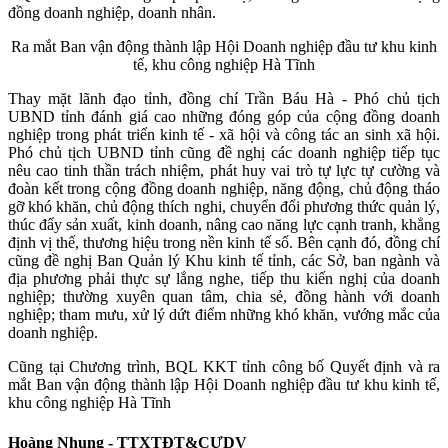
đồng doanh nghiệp, doanh nhân.
Ra mắt
Ban vận động thành lập Hội Doanh nghiệp đầu tư khu kinh
tế, khu công nghiệp Hà Tĩnh
Thay mặt lãnh đạo tỉnh, đồng chí Trần Báu Hà - Phó chủ tịch
UBND tỉnh đánh giá cao những đóng góp của cộng đồng doanh
nghiệp trong phát triển kinh tế - xã hội và công tác an sinh xã hội.
Phó chủ tịch UBND tỉnh cũng đề nghị các doanh nghiệp tiếp tục
nêu cao tinh thần trách nhiệm, phát huy vai trò tự lực tự cường và
đoàn kết trong cộng đồng doanh nghiệp, năng động, chủ động tháo
gỡ khó khăn, chủ động thích nghi, chuyển đổi phương thức quản lý,
thúc đẩy sản xuất, kinh doanh, nâng cao năng lực cạnh tranh, khẳng
định vị thế, thương hiệu trong nền kinh tế số. Bên cạnh đó, đồng chí
cũng đề nghị Ban Quản lý Khu kinh tế tỉnh, các Sở, ban ngành và
địa phương phải thực sự lắng nghe, tiếp thu kiến nghị của doanh
nghiệp; thường xuyên quan tâm, chia sẻ, đồng hành với doanh
nghiệp; tham mưu, xử lý dứt điểm những khó khăn, vướng mắc của
doanh nghiệp.
Cũng tại Chương trình, BQL KKT tỉnh công bố Quyết định và ra
mắt Ban vận động thành lập Hội Doanh nghiệp đầu tư khu kinh tế,
khu công nghiệp Hà Tĩnh
Hoàng Nhung - TTXTĐT&CƯDV