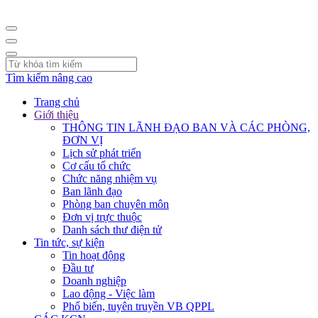
Tìm kiếm nâng cao
Trang chủ
Giới thiệu
THÔNG TIN LÃNH ĐẠO BAN VÀ CÁC PHÒNG,
ĐƠN VỊ
Lịch sử phát triển
Cơ cấu tổ chức
Chức năng nhiệm vụ
Ban lãnh đạo
Phòng ban chuyên môn
Đơn vị trực thuộc
Danh sách thư điện tử
Tin tức, sự kiện
Tin hoạt động
Đầu tư
Doanh nghiệp
Lao động - Việc làm
Phổ biến, tuyên truyền VB QPPL