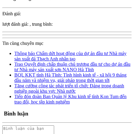
Đánh giá:
lượt đánh giá:
, trung bình:
Tin cùng chuyên mục
Thông báo Chấm dứt hoạt động của dự án đầu tư Nhà máy
sản xuất đá Thạch Anh nhân tạo
Trao Quyết định chấp thuận chủ trương đầu tư cho dự án đầu
tư Nhà máy sản xuất sơn NANO Hà Tĩnh
BQL KKT tỉnh Hà Tĩnh: Tình hình kinh tế - xã hội 9 tháng
đầu năm và nhiệm vụ, giải pháp trong thời gian tới
Tăng cường công tác phát triển tổ chức Đảng trong doanh
nghiệp ngoài khu vực Nhà nước
Tiếp đón đoàn Ban Quản lý Khu kinh tế tỉnh Kon Tum đến
trao đổi, học tập kinh nghiệm
Bình luận