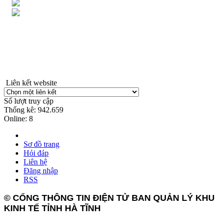
Liên kết website
Số lượt truy cập
Thống kê:
942.659
Online:
8
Sơ đồ trang
Hỏi đáp
Liên hệ
Đăng nhập
RSS
© CỔNG THÔNG TIN ĐIỆN TỬ BAN QUẢN LÝ KHU
KINH TẾ TỈNH HÀ TĨNH