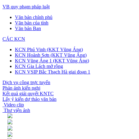
VB quy phạm pháp luật
Văn bản chính phủ
Văn bản của tỉnh
Văn bản Ban
CÁC KCN
KCN Phú Vinh (KKT Vũng Áng)
KCN Hoành Sơn (KKT Vũng Áng)
KCN Vũng Áng 1 (KKT Vũng Áng)
KCN Gia Lách mở rộng
KCN VSIP Bắc Thạch Hà giai đoạn 1
Dịch vụ công trực tuyến
Phản ánh kiến nghị
Kết quả giải quyết KNTC
Lấy ý kiến dự thảo văn bản
Video clip
Thư viện ảnh