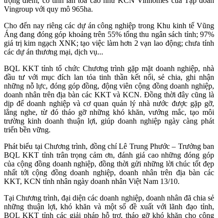
trọng điểm, có tính lan tỏa cao như KCN Vinhomes của Tập đoàn
Vingroup với quy mô 965ha.
Cho đến nay riêng các dự án công nghiệp trong Khu kinh tế Vũng
Áng đang đóng góp khoảng trên 55% tổng thu ngân sách tỉnh; 97%
giá trị kim ngạch XNK; tạo việc làm hơn 2 vạn lao động; chưa tính
các dự án thương mại, dịch vụ...
BQL KKT tỉnh tổ chức Chương trình gặp mặt doanh nghiệp, nhà
đầu tư với mục đích lan tỏa tinh thần kết nối, sẻ chia, ghi nhận
những nỗ lực, đóng góp đồng, động viên cộng đồng doanh nghiệp,
doanh nhân trên địa bàn các KKT và KCN. Đồng thời đây cũng là
dịp để doanh nghiệp và cơ quan quản lý nhà nước được gặp gỡ,
lắng nghe, từ đó tháo gỡ những khó khăn, vướng mắc, tạo môi
trường kinh doanh thuận lợi, giúp doanh nghiệp ngày càng phát
triển bền vững.
Phát biểu tại Chương trình, đồng chí Lê Trung Phước – Trưởng ban
BQL KKT tỉnh trân trọng cảm ơn, đánh giá cao những đóng góp
của cộng đồng doanh nghiệp, đồng thời gửi những lời chúc tốt đẹp
nhất tới cộng đồng doanh nghiệp, doanh nhân trên địa bàn các
KKT, KCN tỉnh nhân ngày doanh nhân Việt Nam 13/10.
Tại Chương trình, đại diện các doanh nghiệp, doanh nhân đã chia sẻ
những thuận lợi, khó khăn và một số đề xuất với lãnh đạo tỉnh,
BQL KKT tỉnh các giải pháp hỗ trợ, tháo gỡ khó khăn cho cộng